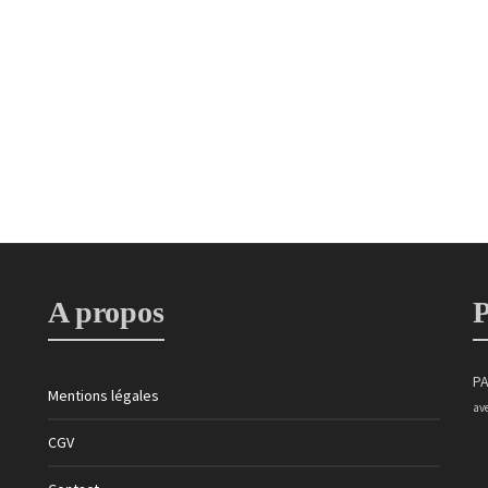
Rose
5,00
€
rte
Rose violette
Rose
5,00
€
A propos
P
PA
Mentions légales
av
CGV