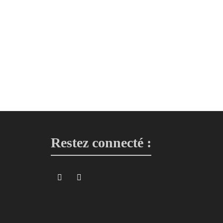
Rose
Rose
5,00
€
5,00
€
SOLD OUT
Rose rouge
Rose ve
Rose
Rose
5,00
€
5,00
€
Restez connecté :