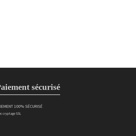
Rose
5,00
€
aiement sécurisé
IEMENT 100% SÉCURISÉ
ec cryptage SSL