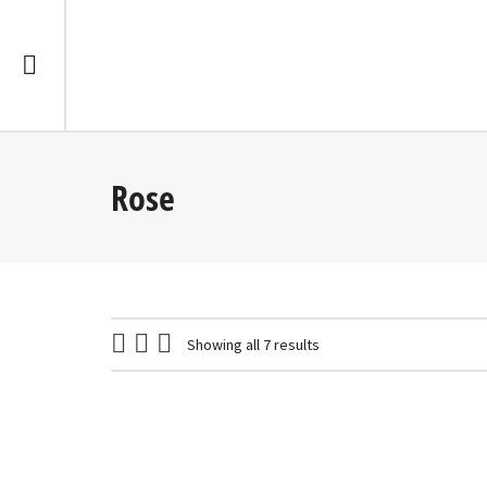
Rose
Showing all 7 results
Rose Blanche
Rose bl