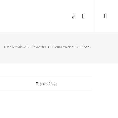
0
L'atelier Miewl
>
Produits
>
Fleurs en tissu
>
Rose
Rose noire