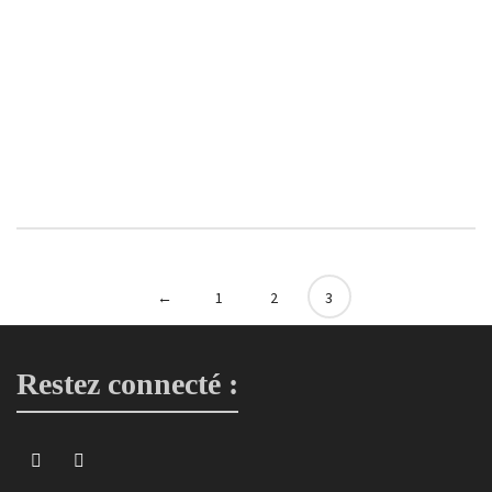
Barrette cheveux en forme de nœud violet motif seigaiha
petits noeuds
4,00
€
←
1
2
3
Restez connecté :