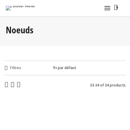
0
Noeuds
Filtres
33-34 of 34 products
Barrette cheveux en forme de nœud violet motif sakura
petits noeuds
4,00
€