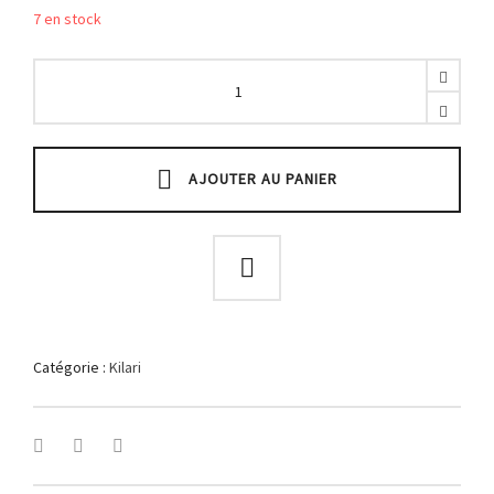
7 en stock
Kilari
printemps
blanc
et
fleurs
orange
AJOUTER AU PANIER
quantity
Catégorie :
Kilari