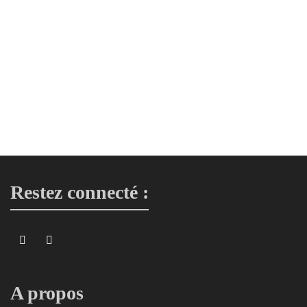
2,50
€
Lingette démaquillante Hello Kitty Rose
Lingettes
2,50
€
Restez connecté :
A propos