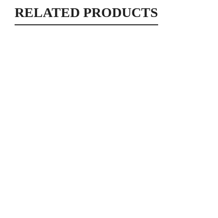
RELATED PRODUCTS
Lingette bleu canard motifs fleurs
Lingettes
2,50
€
Lingette bleu clair motifs fleurs
Lingettes
2,50
€
Lingette démaquillante Hello Kitty rouge
Lingettes