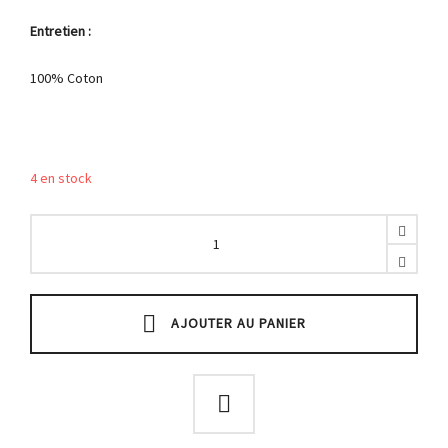
Entretien :
100% Coton
4 en stock
Misaki
rouge
motif
pivoines
et
oeillets
AJOUTER AU PANIER
violet
quantity