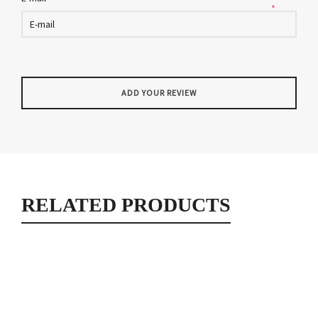
*
RELATED PRODUCTS
Tote bag bleu geisha
Tote bag
25,00
€