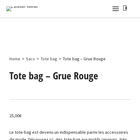
0
Home
>
Sacs
>
Tote bag
>
Tote bag – Grue Rouge
Tote bag – Grue Rouge
25,00
€
Le tote-bag est devenu un indispensable parmi les accessoires
de mode. Découvrez ici, des tote-bag aux motifs japonais, très