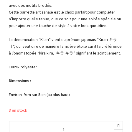
avec des motifs brodés.
Cette barrette artisanale est le choix parfait pour compléter
n’importe quelle tenue, que ce soit pour une soirée spéciale ou
pour ajouter une touche de style à votre look quotidien.
La dénomination “Kilari” vient du prénom japonais “Kirari キラ
リ”, qui veut dire de manière familière étoile car il fait référence
à l’onomatopée “kira kira, キラ キラ” signifiant le scintillement.
100% Polyester
Dimensions :
Environ 9cm sur 5cm (au plus haut)
3 en stock
Trio
de