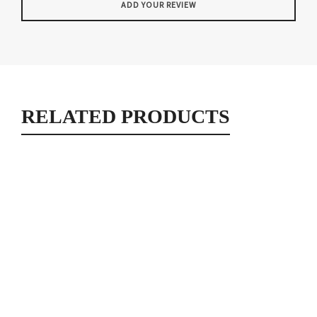
RELATED PRODUCTS
Trio de kilari rouge (strass)
Trio Kilari
15,00
€
Trio de kilari verte et blanche (strass)
Trio Kilari