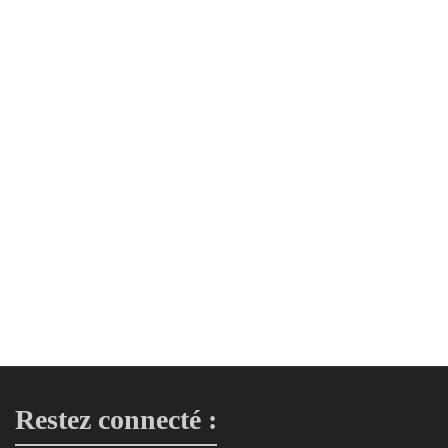
15,00
€
Trio de kilari crème et marron (strass)
Trio Kilari
15,00
€
Trio de kilari rouge brodé
Trio Kilari
15,00
€
Restez connecté :