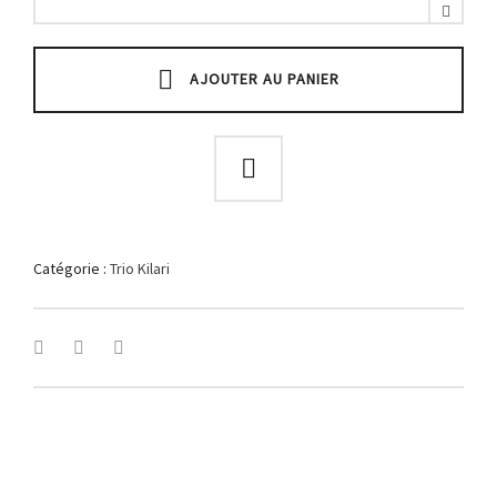
kilari
violet
brodé
quantity
AJOUTER AU PANIER
Catégorie :
Trio Kilari