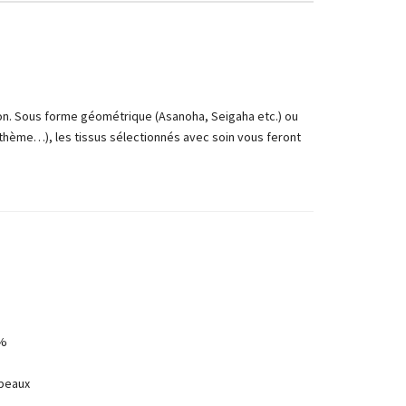
on. Sous forme géométrique (Asanoha, Seigaha etc.) ou
nthème…), les tissus sélectionnés avec soin vous feront
0%
 peaux