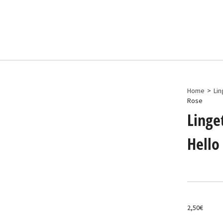
Accueil
Créations
Evénements
Contact
Home
>
Lin
Rose
Linge
Hello
2,50
€