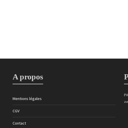
A propos
P
PA
Mentions légales
av
CGV
Contact