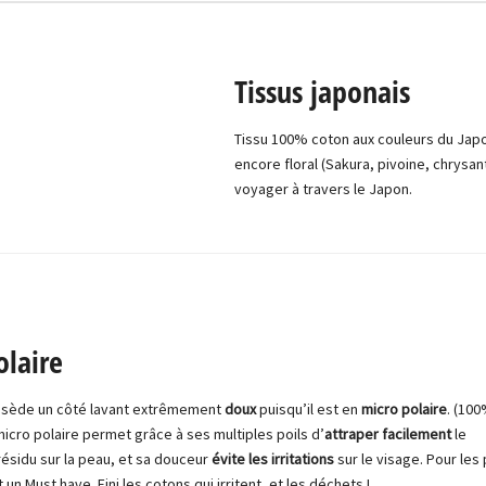
Tissus japonais
Tissu 100% coton aux couleurs du Jap
encore floral (Sakura, pivoine, chrysa
voyager à travers le Japon.
olaire
ossède un côté lavant extrêmement
doux
puisqu’il est en
micro polaire
. (10
micro polaire permet grâce à ses multiples poils d’
attraper facilement
le
résidu sur la peau, et sa douceur
évite les irritations
sur le visage. Pour les
 un Must have. Fini les cotons qui irritent, et les déchets !