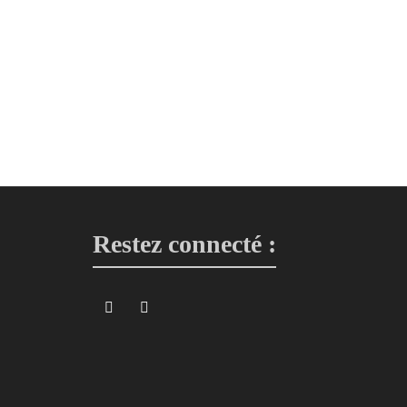
Lingettes
2,50
€
Lingette blanche, bleu et jaune, motif yagasuri
Lingettes
2,50
€
Restez connecté :