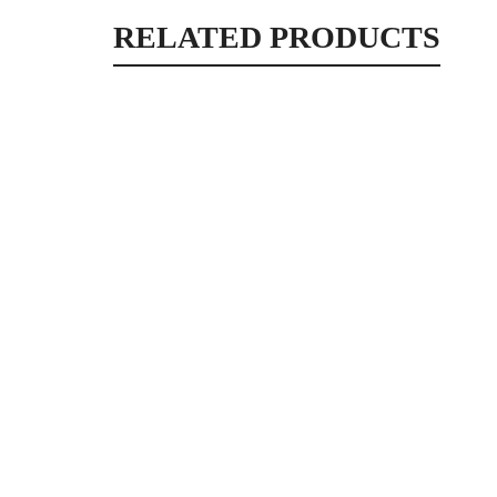
RELATED PRODUCTS
Lingette rose motifs fleurs, grues argent
Lingettes
2,50
€
Lingette vert et noir motifs carrés
Lingettes
2,50
€
Lingette bleu canard motifs fleurs