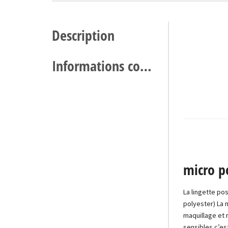
Description
Informations complémentaires
micro p
La lingette p
polyester) La 
maquillage et 
sensibles c’est