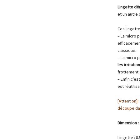
Lingette dé
et un autre
Ces lingett
– La micro p
efficacemen
classique.
– La micro p
les irritatio
frottement s
– Enfin c’es
est réutilisa
[Attention] 
découpe dan
Dimension :
Lingette : 8