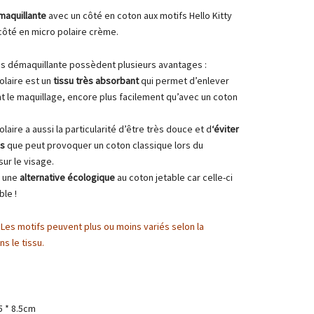
maquillante
avec un côté en coton aux motifs Hello Kitty
 côté en micro polaire crème.
es démaquillante possèdent plusieurs avantages :
olaire est un
tissu très absorbant
qui permet d’enlever
t le maquillage, encore plus facilement qu’avec un coton
olaire a aussi la particularité d’être très douce et d
‘éviter
ns
que peut provoquer un coton classique lors du
ur le visage.
t une
alternative écologique
au coton jetable car celle-ci
ble !
: Les motifs peuvent plus ou moins variés selon la
s le tissu.
.5 * 8.5cm