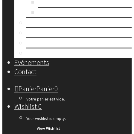
Grands Noeuds
petits noeuds
Porte monnaie
Noeuds papillon
Lingettes
yukata
Evénements
Contact
Panier
Panier
0
Votre panier est vide.
Wishlist
0
Your wishlist is empty.
View Wishlist