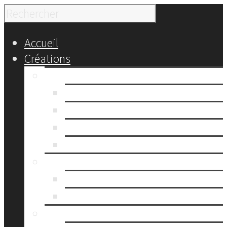
Accueil
Créations
Fleurs en tissu
Kilari
Trio Kilari
Sakura
Rose
Sacs
Tote bag
Misaki
Noeuds