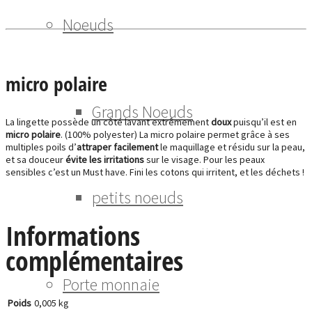
Noeuds
micro polaire
Grands Noeuds
La lingette possède un côté lavant extrêmement
doux
puisqu’il est en
micro polaire
. (100% polyester) La micro polaire permet grâce à ses
multiples poils d’
attraper facilement
le maquillage et résidu sur la peau,
et sa douceur
évite les irritations
sur le visage. Pour les peaux
sensibles c’est un Must have. Fini les cotons qui irritent, et les déchets !
petits noeuds
Informations
complémentaires
Porte monnaie
Poids
0,005 kg