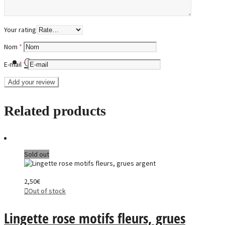
Evénements
Your rating
Nom
*
Contact
E-mail
*
Related products
Sold out
2,50
€
Out of stock
Lingette rose motifs fleurs, grues