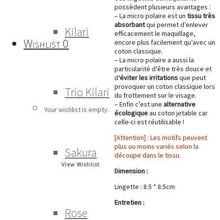
possèdent plusieurs avantages :
– La micro polaire est un
tissu très
absorbant
qui permet d’enlever
Kilari
efficacement le maquillage,
Wishlist
0
encore plus facilement qu’avec un
coton classique.
– La micro polaire a aussi la
particularité d’être très douce et
d
‘éviter les irritations
que peut
provoquer un coton classique lors
Trio Kilari
du frottement sur le visage.
– Enfin c’est une
alternative
Your wishlist is empty.
écologique
au coton jetable car
celle-ci est réutilisable !
[Attention] : Les motifs peuvent
plus ou moins variés selon la
Sakura
découpe dans le tissu.
View Wishlist
Dimension :
Lingette : 8.5 * 8.5cm
Entretien :
Rose