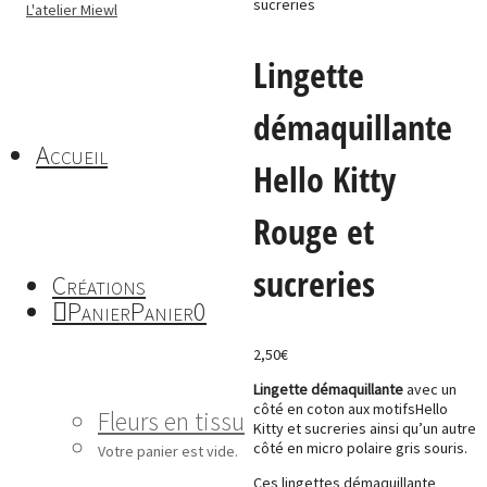
sucreries
Lingette
démaquillante
Accueil
Hello Kitty
Rouge et
sucreries
Créations
Panier
Panier
0
2,50
€
Lingette démaquillante
avec un
côté en coton aux motifsHello
Fleurs en tissu
Kitty et sucreries ainsi qu’un autre
côté en micro polaire gris souris.
Votre panier est vide.
Ces lingettes démaquillante