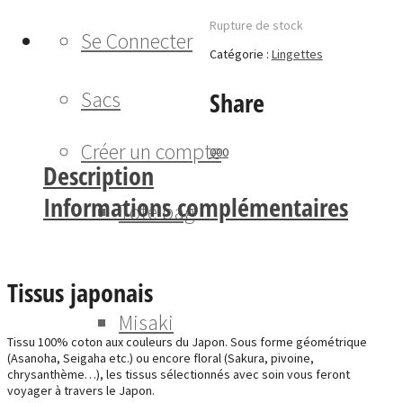
Rupture de stock
Se Connecter
Catégorie :
Lingettes
Sacs
Share
Créer un compte
0
0
0
Description
Informations complémentaires
Tote bag
Tissus japonais
Misaki
Tissu 100% coton aux couleurs du Japon. Sous forme géométrique
(Asanoha, Seigaha etc.) ou encore floral (Sakura, pivoine,
chrysanthème…), les tissus sélectionnés avec soin vous feront
voyager à travers le Japon.