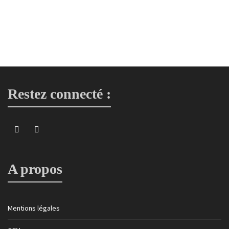
Tote bag – bordeaux motif pivoine
Tote bag
25,00
€
Restez connecté :
A propos
Mentions légales